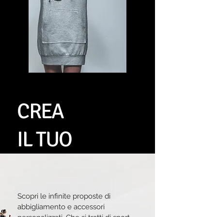
CREA
IL TUO
STILE
Scopri le infinite proposte di
abbigliamento e accessori