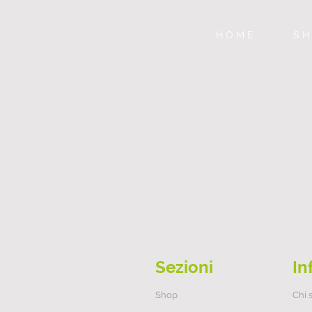
H O M E
S H
Sezioni
In
Shop
Chi 