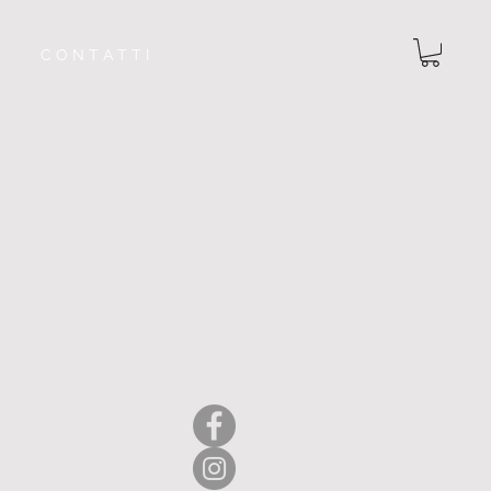
C O N T A T T I