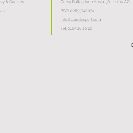
acy & Cookies
Corso Battaglione Aosta. 56
- 11100 AO
atti
P.IVA 00655740074
Info@claudesport.com
Tel. 0165 26 20 20