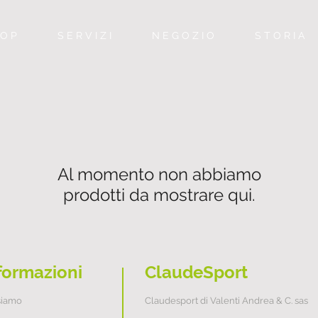
 O P
S E R V I Z I
N E G O Z I O
S T O R I A
Al momento non abbiamo
prodotti da mostrare qui.
formazioni
ClaudeSport
siamo
Claudesport di Valenti Andrea & C. sas